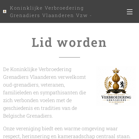
Koninklijke Verbroedering
Grenadiers Vlaanderen Vzw -
www.kvgv.be
Lid worden
De Koninklijke Verbroedering
Grenadiers Vlaanderen verwelkomt
oud-grenadiers, veteranen,
familieleden en sympathisanten die
zich verbonden voelen met de
geschiedenis en tradities van de
Belgische Grenadiers.
Onze vereniging biedt een warme omgeving waar
respect, herinnering en kameraadschap centraal staan.