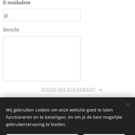
E-mailadres
Bericht
STUUR ONS EEN BERICHT
Wij gebruiken cookies om onze website goed te laten
functioneren en te beveiligen, en om je de best mogelijke
© 2026 Koninklijke Verbroedering Grenadiers Vlaanderen vzw
gebruikerservaring te bieden.
Web design
Alain Somerlinck
-
CEBEON