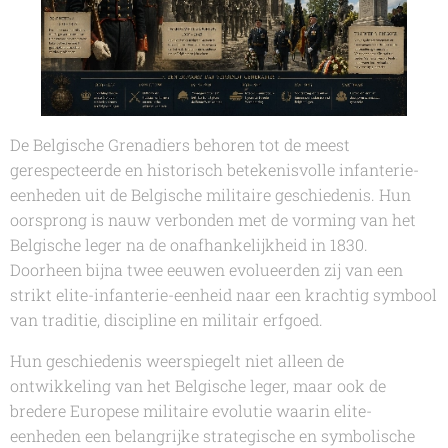
De Belgische Grenadiers behoren tot de meest
gerespecteerde en historisch betekenisvolle infanterie-
eenheden uit de Belgische militaire geschiedenis. Hun
oorsprong is nauw verbonden met de vorming van het
Belgische leger na de onafhankelijkheid in 1830.
Doorheen bijna twee eeuwen evolueerden zij van een
strikt elite-infanterie-eenheid naar een krachtig symbool
van traditie, discipline en militair erfgoed.
Hun geschiedenis weerspiegelt niet alleen de
ontwikkeling van het Belgische leger, maar ook de
bredere Europese militaire evolutie waarin elite-
eenheden een belangrijke strategische en symbolische