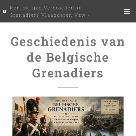
Koninklijke Verbroedering
Grenadiers Vlaanderen Vzw -
www.kvgv.be
Geschiedenis van
de Belgische
Grenadiers