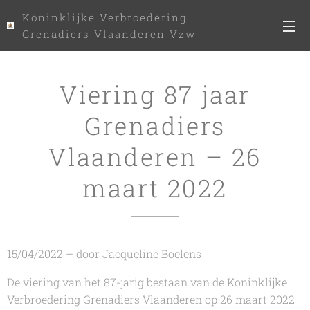
Koninklijke Verbroedering
Grenadiers Vlaanderen Vzw -
www.kvgv.be
Viering 87 jaar
Grenadiers
Vlaanderen – 26
maart 2022
15/04/2022 – door Jacqueline Boelens
De viering van het 87-jarig bestaan van de Koninklijke
Verbroedering Grenadiers Vlaanderen op 26 maart 2022