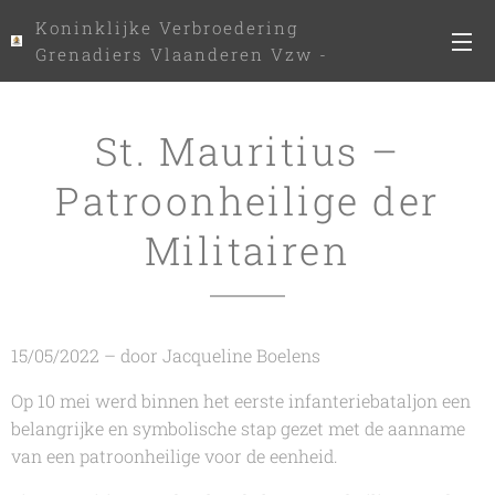
Koninklijke Verbroedering
Grenadiers Vlaanderen Vzw -
www.kvgv.be
St. Mauritius –
Patroonheilige der
Militairen
15/05/2022 – door Jacqueline Boelens
Op 10 mei werd binnen het eerste infanteriebataljon een
belangrijke en symbolische stap gezet met de aanname
van een patroonheilige voor de eenheid.