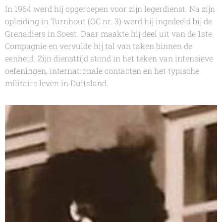
In 1964 werd hij opgeroepen voor zijn legerdienst. Na zijn
opleiding in Turnhout (OC nr. 3) werd hij ingedeeld bij de
Grenadiers in Soest. Daar maakte hij deel uit van de 1ste
Compagnie en vervulde hij tal van taken binnen de
eenheid. Zijn diensttijd stond in het teken van intensieve
oefeningen, internationale contacten en het typische
militaire leven in Duitsland.