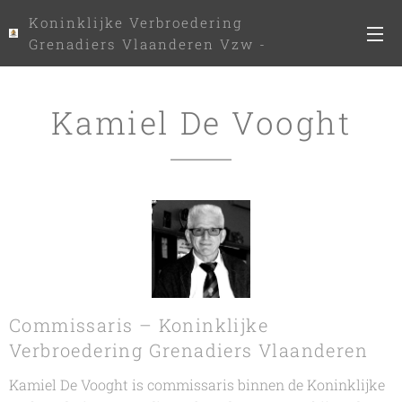
Koninklijke Verbroedering
Grenadiers Vlaanderen Vzw -
www.kvgv.be
Kamiel De Vooght
Commissaris – Koninklijke
Verbroedering Grenadiers Vlaanderen
Kamiel De Vooght is commissaris binnen de Koninklijke