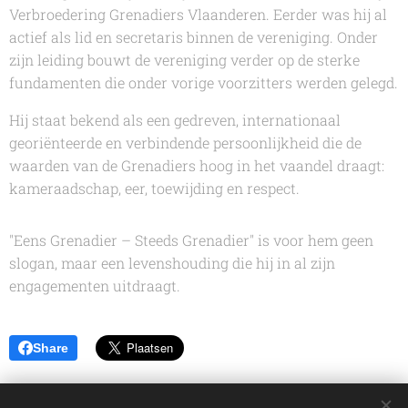
Verbroedering Grenadiers Vlaanderen. Eerder was hij al
actief als lid en secretaris binnen de vereniging. Onder
zijn leiding bouwt de vereniging verder op de sterke
fundamenten die onder vorige voorzitters werden gelegd.
Hij staat bekend als een gedreven, internationaal
georiënteerde en verbindende persoonlijkheid die de
waarden van de Grenadiers hoog in het vaandel draagt:
kameraadschap, eer, toewijding en respect.
"Eens Grenadier – Steeds Grenadier" is voor hem geen
slogan, maar een levenshouding die hij in al zijn
engagementen uitdraagt.
Share