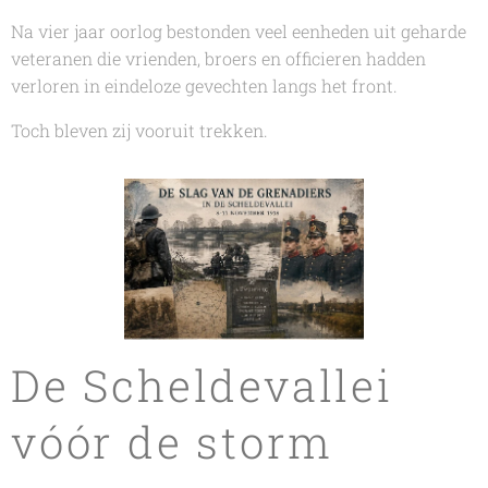
Na vier jaar oorlog bestonden veel eenheden uit geharde
veteranen die vrienden, broers en officieren hadden
verloren in eindeloze gevechten langs het front.
Toch bleven zij vooruit trekken.
De Scheldevallei
vóór de storm