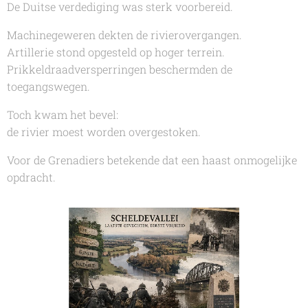
De Duitse verdediging was sterk voorbereid.
Machinegeweren dekten de rivierovergangen.
Artillerie stond opgesteld op hoger terrein.
Prikkeldraadversperringen beschermden de
toegangswegen.
Toch kwam het bevel:
de rivier moest worden overgestoken.
Voor de Grenadiers betekende dat een haast onmogelijke
opdracht.