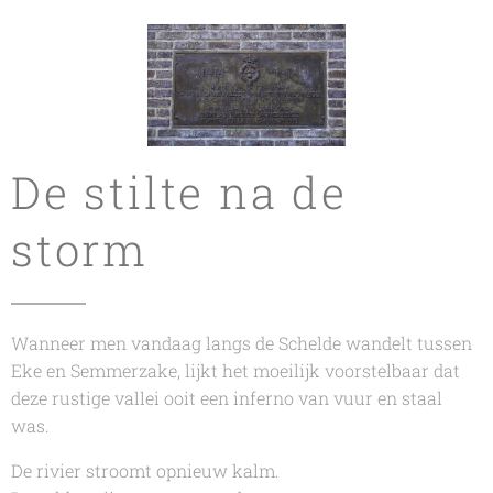
De stilte na de
storm
Wanneer men vandaag langs de Schelde wandelt tussen
Eke en Semmerzake, lijkt het moeilijk voorstelbaar dat
deze rustige vallei ooit een inferno van vuur en staal
was.
De rivier stroomt opnieuw kalm.