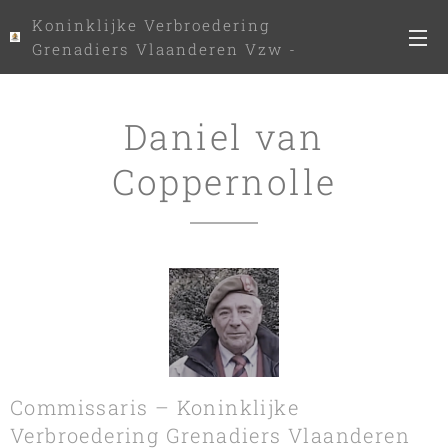
Koninklijke Verbroedering
Grenadiers Vlaanderen Vzw -
www.kvgv.be
Daniel van
Coppernolle
Commissaris – Koninklijke
Verbroedering Grenadiers Vlaanderen