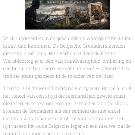
Er zijn momenten in de geschiedenis waarop stilte luider
klinkt dan kanonnen. De Belgische Grenadiers kenden
die stilte nooit lang. Hun verhaal tijdens de Eerste
Wereldoorlog is er één van standvastigheid, ontbering en
een bijna tastbare vorm van plichtsbesef — geworteld in
traditie, maar gesmeed in de modder van de IJzer.
Toen in 1914 de wereld in brand vloog, werd België al snel
het toneel van een strijd die niemand had gewild, maar
die iedereen moest ondergaan. Te midden van die chaos
stonden de Grenadiers als een eenheid die niet enkel
soldaten was, maar een symbool van continuïteit. Een
lijn tussen het oude Belgische leger en een nieuwe, harde
realiteit van moderne oorlogvoering.