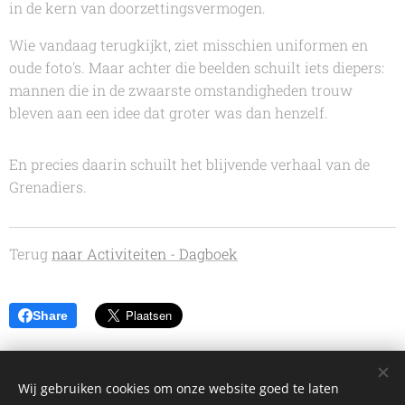
in de kern van doorzettingsvermogen.
Wie vandaag terugkijkt, ziet misschien uniformen en
oude foto's. Maar achter die beelden schuilt iets diepers:
mannen die in de zwaarste omstandigheden trouw
bleven aan een idee dat groter was dan henzelf.
En precies daarin schuilt het blijvende verhaal van de
Grenadiers.
Terug
naar Activiteiten - Dagboek
Share
Wij gebruiken cookies om onze website goed te laten